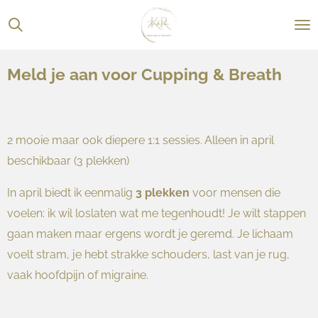
Ga
direct
naar
Meld je aan voor Cupping & Breath
de
hoofdinhoud
2 mooie maar ook diepere 1:1 sessies. Alleen in april
beschikbaar (3 plekken)
In april biedt ik eenmalig
3 plekken
voor mensen die
voelen: ik wil loslaten wat me tegenhoudt! Je wilt stappen
gaan maken maar ergens wordt je geremd. Je lichaam
voelt stram, je hebt strakke schouders, last van je rug,
vaak hoofdpijn of migraine.