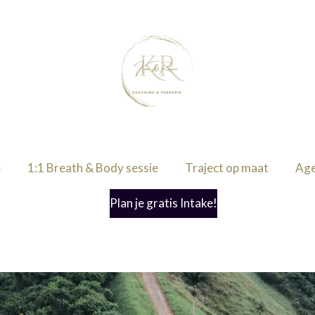
e
1:1 Breath & Body sessie
Traject op maat
Age
Plan je gratis Intake!