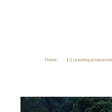
Ga
direct
naar
de
hoofdinhoud
Home
1:1 coaching praatsessi