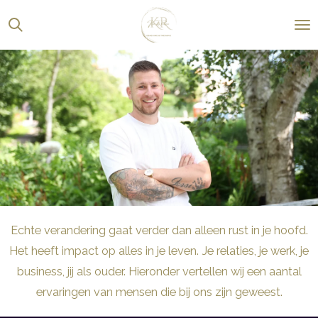
Ga
direct
naar
de
hoofdinhoud
Echte verandering gaat verder dan alleen rust in je hoofd.
Het heeft impact op alles in je leven. Je relaties, je werk, je
business, jij als ouder. Hieronder vertellen wij een aantal
ervaringen van mensen die bij ons zijn geweest.