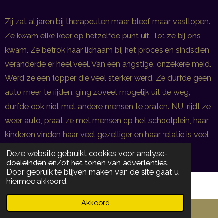
Zij zat al jaren bij therapeuten maar bleef maar vastlopen.
Ze kwam elke keer op hetzelfde punt uit. Tot ze bij ons
kwam. Ze betrok haar lichaam bij het proces en sindsdien
veranderde er heel veel. Van een angstige, onzekere meid.
Werd ze een topper die veel sterker werd. Ze durfde geen
auto meer te rijden, ging zoveel mogelijk uit de weg,
durfde ook niet met andere mensen te praten. NU, rijdt ze
weer auto, praat ze met mensen op het schoolplein, haar
kinderen vinden haar veel gezelliger en haar relatie is veel
beter geworden.
Deze website gebruikt cookies voor analyse-
doeleinden en/of het tonen van advertenties.
Door gebruik te blijven maken van de site gaat u
hiermee akkoord.
Akkoord